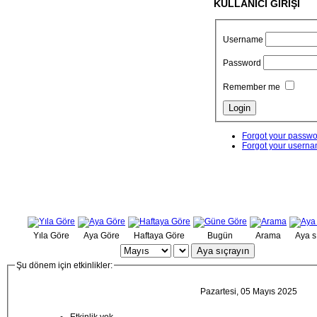
KULLANICI GİRİŞİ
Username
Password
Remember me
Forgot your passw
Forgot your usern
Yıla Göre
Aya Göre
Haftaya Göre
Bugün
Arama
Aya s
Aya sıçrayın
Şu dönem için etkinlikler:
Pazartesi, 05 Mayıs 2025