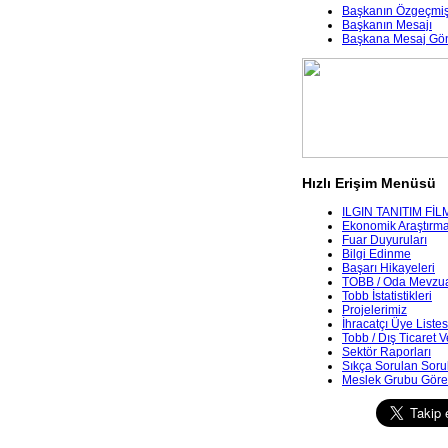
Başkanın Özgeçmiş
Başkanın Mesajı
Başkana Mesaj Gö
Hızlı Erişim Menüsü
ILGIN TANITIM FİL
Ekonomik Araştırmala
Fuar Duyuruları
Bilgi Edinme
Başarı Hikayeleri
TOBB / Oda Mevzua
Tobb İstatistikleri
Projelerimiz
İhracatçı Üye Listes
Tobb / Dış Ticaret V
Sektör Raporları
Sıkça Sorulan Soru
Meslek Grubu Göre 