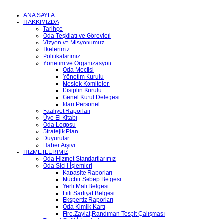
ANA SAYFA
HAKKIMIZDA
Tarihçe
Oda Teşkilatı ve Görevleri
Vizyon ve Misyonumuz
İlkelerimiz
Politikalarımız
Yönetim ve Organizasyon
Oda Meclisi
Yönetim Kurulu
Meslek Komiteleri
Disiplin Kurulu
Genel Kurul Delegesi
İdari Personel
Faaliyet Raporları
Üye El Kitabı
Oda Logosu
Stratejik Plan
Duyurular
Haber Arşivi
HİZMETLERİMİZ
Oda Hizmet Standartlarımız
Oda Sicili İşlemleri
Kapasite Raporları
Mücbir Sebep Belgesi
Yerli Malı Belgesi
Fiili Sarfiyat Belgesi
Ekspertiz Raporları
Oda Kimlik Kartı
Fire,Zayiat,Randıman Tespit Çalışması