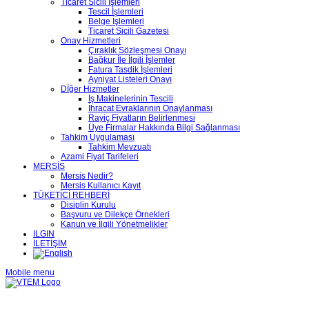
Ticaret Sicili İşlemleri
Tescil İşlemleri
Belge İşlemleri
Ticaret Sicili Gazetesi
Onay Hizmetleri
Çıraklık Sözleşmesi Onayı
Bağkur İle İlgili İşlemler
Fatura Tasdik İşlemleri
Ayniyat Listeleri Onayı
Dİğer Hizmetler
İş Makinelerinin Tescili
İhracat Evraklarının Onaylanması
Rayiç Fiyatların Belirlenmesi
Üye Firmalar Hakkında Bilgi Sağlanması
Tahkim Uygulaması
Tahkim Mevzuatı
Azami Fiyat Tarifeleri
MERSİS
Mersis Nedir?
Mersis Kullanıcı Kayıt
TÜKETİCİ REHBERİ
Disiplin Kurulu
Başvuru ve Dilekçe Örnekleri
Kanun ve İlgili Yönetmelikler
ILGIN
İLETİŞİM
Mobile menu