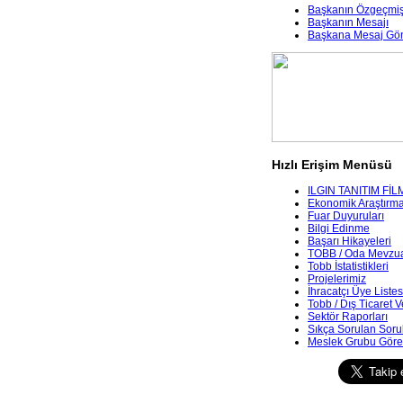
Başkanın Özgeçmiş
Başkanın Mesajı
Başkana Mesaj Gö
Hızlı Erişim Menüsü
ILGIN TANITIM FİL
Ekonomik Araştırmala
Fuar Duyuruları
Bilgi Edinme
Başarı Hikayeleri
TOBB / Oda Mevzua
Tobb İstatistikleri
Projelerimiz
İhracatçı Üye Listes
Tobb / Dış Ticaret V
Sektör Raporları
Sıkça Sorulan Soru
Meslek Grubu Göre 