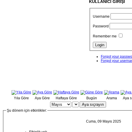
KULLANICI GİRİŞİ
Username
Password
Remember me
Forgot your passw
Forgot your usern
Yıla Göre
Aya Göre
Haftaya Göre
Bugün
Arama
Aya s
Aya sıçrayın
Şu dönem için etkinlikler:
Cuma, 09 Mayıs 2025