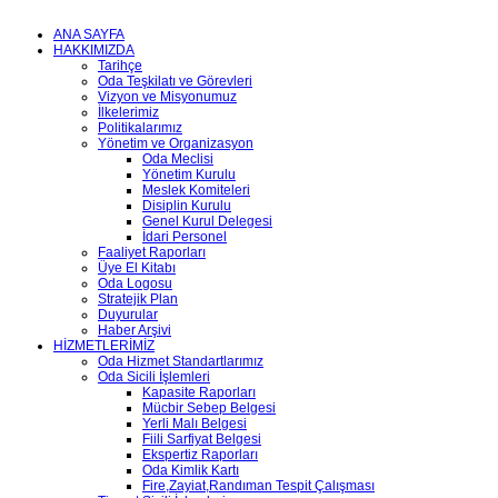
ANA SAYFA
HAKKIMIZDA
Tarihçe
Oda Teşkilatı ve Görevleri
Vizyon ve Misyonumuz
İlkelerimiz
Politikalarımız
Yönetim ve Organizasyon
Oda Meclisi
Yönetim Kurulu
Meslek Komiteleri
Disiplin Kurulu
Genel Kurul Delegesi
İdari Personel
Faaliyet Raporları
Üye El Kitabı
Oda Logosu
Stratejik Plan
Duyurular
Haber Arşivi
HİZMETLERİMİZ
Oda Hizmet Standartlarımız
Oda Sicili İşlemleri
Kapasite Raporları
Mücbir Sebep Belgesi
Yerli Malı Belgesi
Fiili Sarfiyat Belgesi
Ekspertiz Raporları
Oda Kimlik Kartı
Fire,Zayiat,Randıman Tespit Çalışması