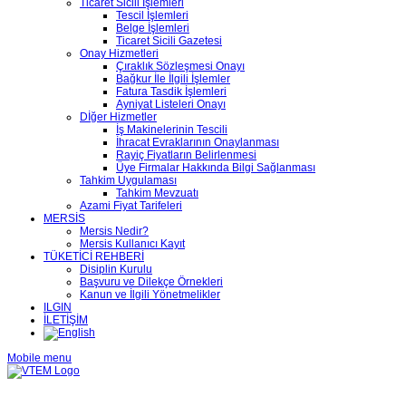
Ticaret Sicili İşlemleri
Tescil İşlemleri
Belge İşlemleri
Ticaret Sicili Gazetesi
Onay Hizmetleri
Çıraklık Sözleşmesi Onayı
Bağkur İle İlgili İşlemler
Fatura Tasdik İşlemleri
Ayniyat Listeleri Onayı
Dİğer Hizmetler
İş Makinelerinin Tescili
İhracat Evraklarının Onaylanması
Rayiç Fiyatların Belirlenmesi
Üye Firmalar Hakkında Bilgi Sağlanması
Tahkim Uygulaması
Tahkim Mevzuatı
Azami Fiyat Tarifeleri
MERSİS
Mersis Nedir?
Mersis Kullanıcı Kayıt
TÜKETİCİ REHBERİ
Disiplin Kurulu
Başvuru ve Dilekçe Örnekleri
Kanun ve İlgili Yönetmelikler
ILGIN
İLETİŞİM
Mobile menu