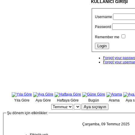
KULLANICI GİRİŞİ
Username
Password
Remember me
Forgot your passw
Forgot your usern
Yıla Göre
Aya Göre
Haftaya Göre
Bugün
Arama
Aya s
Aya sıçrayın
Şu dönem için etkinlikler:
Çarşamba, 09 Temmuz 2025