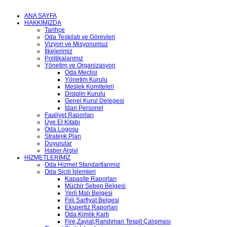
ANA SAYFA
HAKKIMIZDA
Tarihçe
Oda Teşkilatı ve Görevleri
Vizyon ve Misyonumuz
İlkelerimiz
Politikalarımız
Yönetim ve Organizasyon
Oda Meclisi
Yönetim Kurulu
Meslek Komiteleri
Disiplin Kurulu
Genel Kurul Delegesi
İdari Personel
Faaliyet Raporları
Üye El Kitabı
Oda Logosu
Stratejik Plan
Duyurular
Haber Arşivi
HİZMETLERİMİZ
Oda Hizmet Standartlarımız
Oda Sicili İşlemleri
Kapasite Raporları
Mücbir Sebep Belgesi
Yerli Malı Belgesi
Fiili Sarfiyat Belgesi
Ekspertiz Raporları
Oda Kimlik Kartı
Fire,Zayiat,Randıman Tespit Çalışması