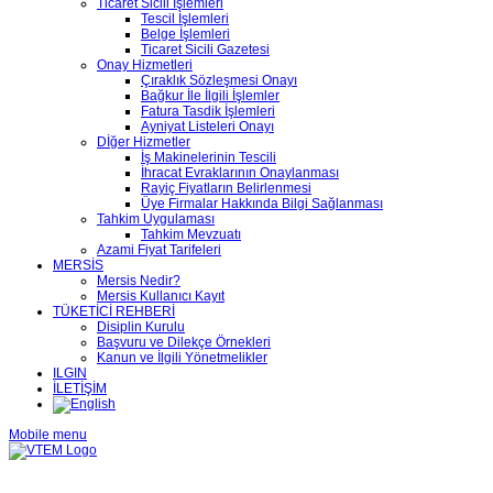
Ticaret Sicili İşlemleri
Tescil İşlemleri
Belge İşlemleri
Ticaret Sicili Gazetesi
Onay Hizmetleri
Çıraklık Sözleşmesi Onayı
Bağkur İle İlgili İşlemler
Fatura Tasdik İşlemleri
Ayniyat Listeleri Onayı
Dİğer Hizmetler
İş Makinelerinin Tescili
İhracat Evraklarının Onaylanması
Rayiç Fiyatların Belirlenmesi
Üye Firmalar Hakkında Bilgi Sağlanması
Tahkim Uygulaması
Tahkim Mevzuatı
Azami Fiyat Tarifeleri
MERSİS
Mersis Nedir?
Mersis Kullanıcı Kayıt
TÜKETİCİ REHBERİ
Disiplin Kurulu
Başvuru ve Dilekçe Örnekleri
Kanun ve İlgili Yönetmelikler
ILGIN
İLETİŞİM
Mobile menu