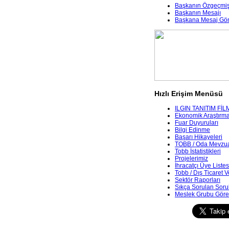
Başkanın Özgeçmiş
Başkanın Mesajı
Başkana Mesaj Gö
Hızlı Erişim Menüsü
ILGIN TANITIM FİL
Ekonomik Araştırmala
Fuar Duyuruları
Bilgi Edinme
Başarı Hikayeleri
TOBB / Oda Mevzua
Tobb İstatistikleri
Projelerimiz
İhracatçı Üye Listes
Tobb / Dış Ticaret V
Sektör Raporları
Sıkça Sorulan Soru
Meslek Grubu Göre 