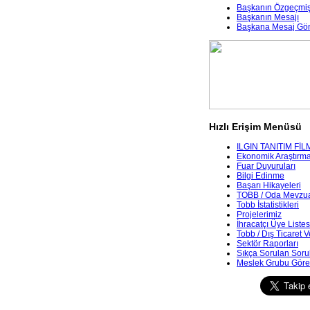
Başkanın Özgeçmiş
Başkanın Mesajı
Başkana Mesaj Gö
Hızlı Erişim Menüsü
ILGIN TANITIM FİL
Ekonomik Araştırmala
Fuar Duyuruları
Bilgi Edinme
Başarı Hikayeleri
TOBB / Oda Mevzua
Tobb İstatistikleri
Projelerimiz
İhracatçı Üye Listes
Tobb / Dış Ticaret V
Sektör Raporları
Sıkça Sorulan Soru
Meslek Grubu Göre 