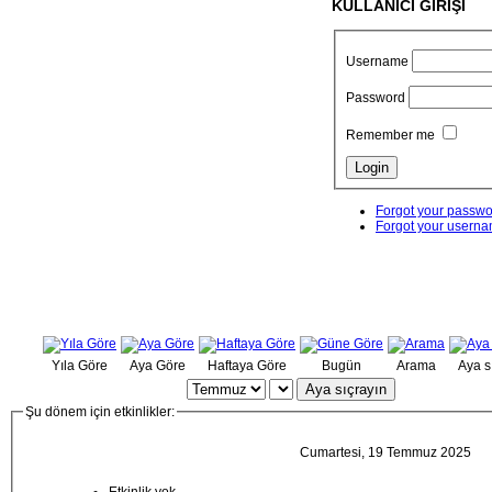
KULLANICI GİRİŞİ
Username
Password
Remember me
Forgot your passw
Forgot your usern
Yıla Göre
Aya Göre
Haftaya Göre
Bugün
Arama
Aya s
Aya sıçrayın
Şu dönem için etkinlikler:
Cumartesi, 19 Temmuz 2025