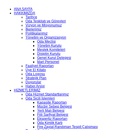
ANA SAYFA
HAKKIMIZDA
Tarihçe
Oda Teşkilatı ve Görevleri
Vizyon ve Misyonumuz
İlkelerimiz
Politikalarımız
Yönetim ve Organizasyon
Oda Meclisi
Yönetim Kurulu
Meslek Komiteleri
Disiplin Kurulu
Genel Kurul Delegesi
İdari Personel
Faaliyet Raporları
Üye El Kitabı
Oda Logosu
Stratejik Plan
Duyurular
Haber Arşivi
HİZMETLERİMİZ
Oda Hizmet Standartlarımız
Oda Sicili İşlemleri
Kapasite Raporları
Mücbir Sebep Belgesi
Yerli Malı Belgesi
Fiili Sarfiyat Belgesi
Ekspertiz Raporları
Oda Kimlik Kartı
Fire,Zayiat,Randıman Tespit Çalışması