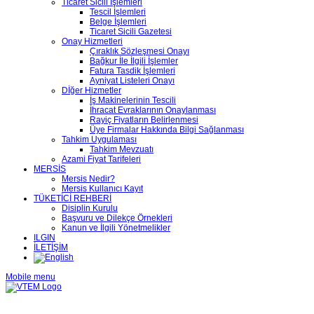
Ticaret Sicili İşlemleri
Tescil İşlemleri
Belge İşlemleri
Ticaret Sicili Gazetesi
Onay Hizmetleri
Çıraklık Sözleşmesi Onayı
Bağkur İle İlgili İşlemler
Fatura Tasdik İşlemleri
Ayniyat Listeleri Onayı
Dİğer Hizmetler
İş Makinelerinin Tescili
İhracat Evraklarının Onaylanması
Rayiç Fiyatların Belirlenmesi
Üye Firmalar Hakkında Bilgi Sağlanması
Tahkim Uygulaması
Tahkim Mevzuatı
Azami Fiyat Tarifeleri
MERSİS
Mersis Nedir?
Mersis Kullanıcı Kayıt
TÜKETİCİ REHBERİ
Disiplin Kurulu
Başvuru ve Dilekçe Örnekleri
Kanun ve İlgili Yönetmelikler
ILGIN
İLETİŞİM
Mobile menu