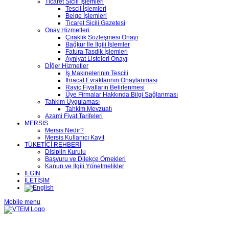
Ticaret Sicili İşlemleri
Tescil İşlemleri
Belge İşlemleri
Ticaret Sicili Gazetesi
Onay Hizmetleri
Çıraklık Sözleşmesi Onayı
Bağkur İle İlgili İşlemler
Fatura Tasdik İşlemleri
Ayniyat Listeleri Onayı
Dİğer Hizmetler
İş Makinelerinin Tescili
İhracat Evraklarının Onaylanması
Rayiç Fiyatların Belirlenmesi
Üye Firmalar Hakkında Bilgi Sağlanması
Tahkim Uygulaması
Tahkim Mevzuatı
Azami Fiyat Tarifeleri
MERSİS
Mersis Nedir?
Mersis Kullanıcı Kayıt
TÜKETİCİ REHBERİ
Disiplin Kurulu
Başvuru ve Dilekçe Örnekleri
Kanun ve İlgili Yönetmelikler
ILGIN
İLETİŞİM
Mobile menu