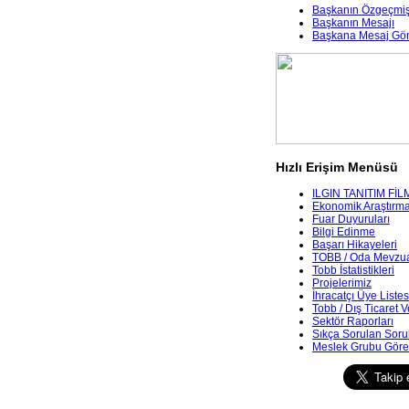
Başkanın Özgeçmiş
Başkanın Mesajı
Başkana Mesaj Gö
Hızlı Erişim Menüsü
ILGIN TANITIM FİL
Ekonomik Araştırmala
Fuar Duyuruları
Bilgi Edinme
Başarı Hikayeleri
TOBB / Oda Mevzua
Tobb İstatistikleri
Projelerimiz
İhracatçı Üye Listes
Tobb / Dış Ticaret V
Sektör Raporları
Sıkça Sorulan Soru
Meslek Grubu Göre 