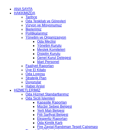
ANA SAYFA
HAKKIMIZDA
Tarihçe
Oda Teşkilatı ve Görevleri
Vizyon ve Misyonumuz
İlkelerimiz
Politikalarımız
Yönetim ve Organizasyon
Oda Meclisi
Yönetim Kurulu
Meslek Komiteleri
Disiplin Kurulu
Genel Kurul Delegesi
İdari Personel
Faaliyet Raporları
Üye El Kitabı
Oda Logosu
Stratejik Plan
Duyurular
Haber Arşivi
HİZMETLERİMİZ
Oda Hizmet Standartlarımız
Oda Sicili İşlemleri
Kapasite Raporları
Mücbir Sebep Belgesi
Yerli Malı Belgesi
Fiili Sarfiyat Belgesi
Ekspertiz Raporları
Oda Kimlik Kartı
Fire,Zayiat,Randıman Tespit Çalışması