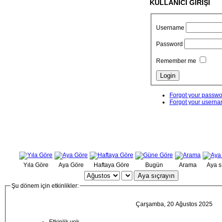
KULLANICI GİRİŞİ
Username
Password
Remember me
Forgot your passw
Forgot your usern
Yıla Göre
Aya Göre
Haftaya Göre
Bugün
Arama
Aya s
Aya sıçrayın
Şu dönem için etkinlikler:
Çarşamba, 20 Ağustos 2025