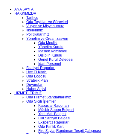
ANA SAYFA
HAKKIMIZDA
Tarihçe
Oda Teşkilatı ve Görevleri
Vizyon ve Misyonumuz
İlkelerimiz
Politikalarımız
Yönetim ve Organizasyon
Oda Meclisi
Yönetim Kurulu
Meslek Komiteleri
Disiplin Kurulu
Genel Kurul Delegesi
İdari Personel
Faaliyet Raporları
Üye El Kitabı
Oda Logosu
Stratejik Plan
Duyurular
Haber Arşivi
HİZMETLERİMİZ
Oda Hizmet Standartlarımız
Oda Sicili İşlemleri
Kapasite Raporları
Mücbir Sebep Belgesi
Yerli Malı Belgesi
Fiili Sarfiyat Belgesi
Ekspertiz Raporları
Oda Kimlik Kartı
Fire,Zayiat,Randıman Tespit Çalışması