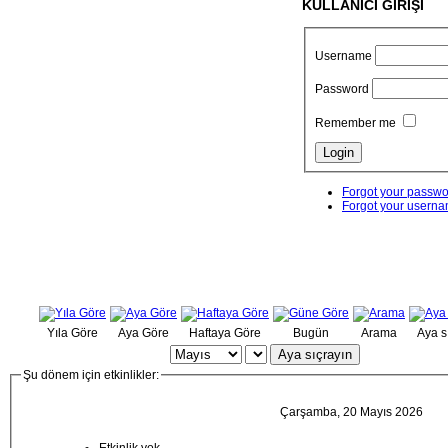
KULLANICI GİRİŞİ
Username
Password
Remember me
Forgot your passw
Forgot your usern
Yıla Göre
Aya Göre
Haftaya Göre
Bugün
Arama
Aya s
Aya sıçrayın
Şu dönem için etkinlikler:
Çarşamba, 20 Mayıs 2026