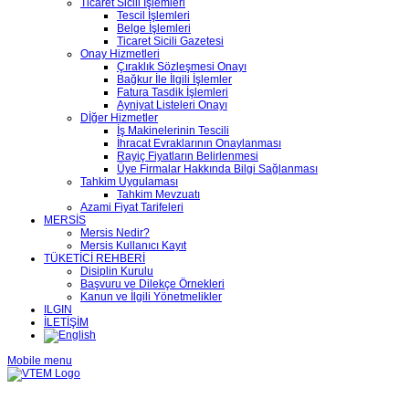
Ticaret Sicili İşlemleri
Tescil İşlemleri
Belge İşlemleri
Ticaret Sicili Gazetesi
Onay Hizmetleri
Çıraklık Sözleşmesi Onayı
Bağkur İle İlgili İşlemler
Fatura Tasdik İşlemleri
Ayniyat Listeleri Onayı
Dİğer Hizmetler
İş Makinelerinin Tescili
İhracat Evraklarının Onaylanması
Rayiç Fiyatların Belirlenmesi
Üye Firmalar Hakkında Bilgi Sağlanması
Tahkim Uygulaması
Tahkim Mevzuatı
Azami Fiyat Tarifeleri
MERSİS
Mersis Nedir?
Mersis Kullanıcı Kayıt
TÜKETİCİ REHBERİ
Disiplin Kurulu
Başvuru ve Dilekçe Örnekleri
Kanun ve İlgili Yönetmelikler
ILGIN
İLETİŞİM
Mobile menu