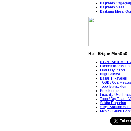
Başkanın Özgeçmiş
Başkanın Mesajı
Başkana Mesaj Gö
Hızlı Erişim Menüsü
ILGIN TANITIM FİL
Ekonomik Araştırmala
Fuar Duyuruları
Bilgi Edinme
Başarı Hikayeleri
TOBB / Oda Mevzua
Tobb İstatistikleri
Projelerimiz
İhracatçı Üye Listes
Tobb / Dış Ticaret V
Sektör Raporları
Sıkça Sorulan Soru
Meslek Grubu Göre 