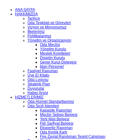
ANA SAYFA
HAKKIMIZDA
Tarihçe
Oda Teşkilatı ve Görevleri
Vizyon ve Misyonumuz
İlkelerimiz
Politikalarımız
Yönetim ve Organizasyon
Oda Meclisi
Yönetim Kurulu
Meslek Komiteleri
Disiplin Kurulu
Genel Kurul Delegesi
İdari Personel
Faaliyet Raporları
Üye El Kitabı
Oda Logosu
Stratejik Plan
Duyurular
Haber Arşivi
HİZMETLERİMİZ
Oda Hizmet Standartlarımız
Oda Sicili İşlemleri
Kapasite Raporları
Mücbir Sebep Belgesi
Yerli Malı Belgesi
Fiili Sarfiyat Belgesi
Ekspertiz Raporları
Oda Kimlik Kartı
Fire,Zayiat,Randıman Tespit Çalışması