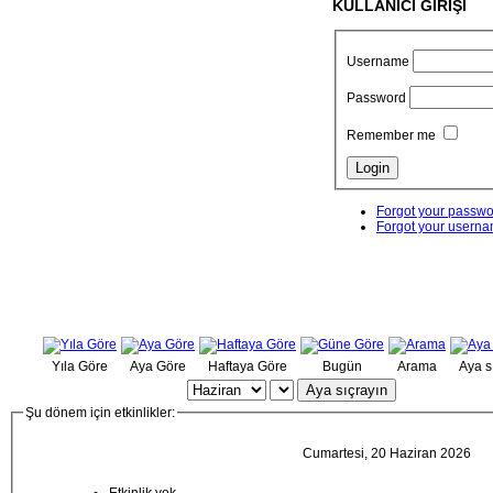
KULLANICI GİRİŞİ
Username
Password
Remember me
Forgot your passw
Forgot your usern
Yıla Göre
Aya Göre
Haftaya Göre
Bugün
Arama
Aya s
Aya sıçrayın
Şu dönem için etkinlikler:
Cumartesi, 20 Haziran 2026