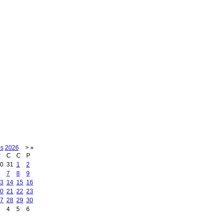
os
2026
>
»
P
C
C
P
0
31
1
2
7
8
9
3
14
15
16
0
21
22
23
7
28
29
30
4
5
6