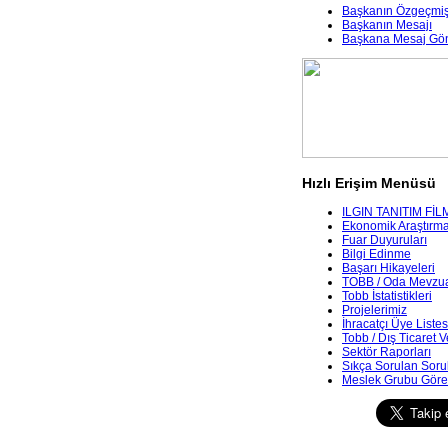
Başkanın Özgeçmiş
Başkanın Mesajı
Başkana Mesaj Gö
Hızlı Erişim Menüsü
ILGIN TANITIM FİL
Ekonomik Araştırmala
Fuar Duyuruları
Bilgi Edinme
Başarı Hikayeleri
TOBB / Oda Mevzua
Tobb İstatistikleri
Projelerimiz
İhracatçı Üye Listes
Tobb / Dış Ticaret V
Sektör Raporları
Sıkça Sorulan Soru
Meslek Grubu Göre 