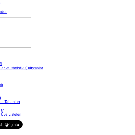
i
nder
Mİ
r ve İstatistiki Çalışmalar
tı
i
eri Tabanları
lar
Üye Listeleri