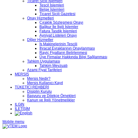
Ticaret Sicili İşlemleri
Tescil İşlemleri
Belge İşlemleri
Ticaret Sicili Gazetesi
Onay Hizmetleri
Çıraklık Sözleşmesi Onayı
Bağkur İle İlgili İşlemler
Fatura Tasdik İşlemleri
Ayniyat Listeleri Onayı
Dİğer Hizmetler
İş Makinelerinin Tescili
İhracat Evraklarının Onaylanması
Rayiç Fiyatların Belirlenmesi
Üye Firmalar Hakkında Bilgi Sağlanması
Tahkim Uygulaması
Tahkim Mevzuatı
Azami Fiyat Tarifeleri
MERSİS
Mersis Nedir?
Mersis Kullanıcı Kayıt
TÜKETİCİ REHBERİ
Disiplin Kurulu
Başvuru ve Dilekçe Örnekleri
Kanun ve İlgili Yönetmelikler
ILGIN
İLETİŞİM
Mobile menu