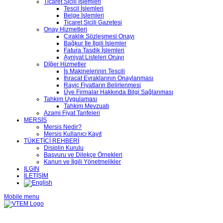
Ticaret Sicili İşlemleri
Tescil İşlemleri
Belge İşlemleri
Ticaret Sicili Gazetesi
Onay Hizmetleri
Çıraklık Sözleşmesi Onayı
Bağkur İle İlgili İşlemler
Fatura Tasdik İşlemleri
Ayniyat Listeleri Onayı
Dİğer Hizmetler
İş Makinelerinin Tescili
İhracat Evraklarının Onaylanması
Rayiç Fiyatların Belirlenmesi
Üye Firmalar Hakkında Bilgi Sağlanması
Tahkim Uygulaması
Tahkim Mevzuatı
Azami Fiyat Tarifeleri
MERSİS
Mersis Nedir?
Mersis Kullanıcı Kayıt
TÜKETİCİ REHBERİ
Disiplin Kurulu
Başvuru ve Dilekçe Örnekleri
Kanun ve İlgili Yönetmelikler
ILGIN
İLETİŞİM
Mobile menu