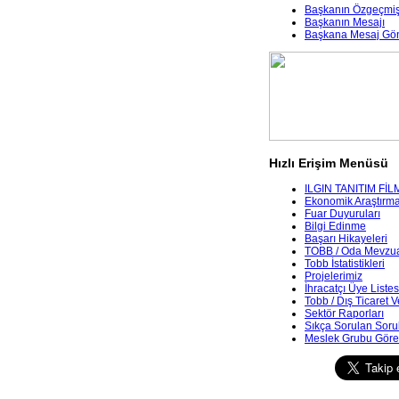
Başkanın Özgeçmiş
Başkanın Mesajı
Başkana Mesaj Gö
Hızlı Erişim Menüsü
ILGIN TANITIM FİL
Ekonomik Araştırmala
Fuar Duyuruları
Bilgi Edinme
Başarı Hikayeleri
TOBB / Oda Mevzua
Tobb İstatistikleri
Projelerimiz
İhracatçı Üye Listes
Tobb / Dış Ticaret V
Sektör Raporları
Sıkça Sorulan Soru
Meslek Grubu Göre 