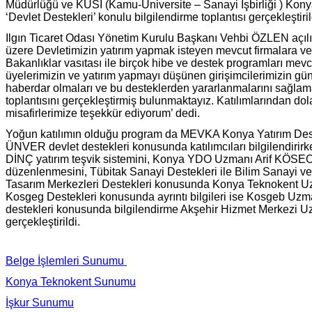
Müdürlüğü ve KÜSİ (Kamu-Üniversite – Sanayi İşbirliği ) Konya
‘Devlet Destekleri’ konulu bilgilendirme toplantısı gerçekleştiril
Ilgın Ticaret Odası Yönetim Kurulu Başkanı Vehbi ÖZLEN açılı
üzere Devletimizin yatırım yapmak isteyen mevcut firmalara ve ye
Bakanlıklar vasıtası ile birçok hibe ve destek programları mevcu
üyelerimizin ve yatırım yapmayı düşünen girişimcilerimizin gü
haberdar olmaları ve bu desteklerden yararlanmalarını sağlam
toplantısını gerçekleştirmiş bulunmaktayız. Katılımlarından dol
misafirlerimize teşekkür ediyorum’ dedi.
Yoğun katılımın olduğu program da MEVKA Konya Yatırım Dest
ÜNVER devlet destekleri konusunda katılımcıları bilgilendir
DİNÇ yatırım teşvik sistemini, Konya YDO Uzmanı Arif KÖSEOĞ
düzenlenmesini, Tübitak Sanayi Destekleri ile Bilim Sanayi ve
Tasarım Merkezleri Destekleri konusunda Konya Teknoken
Kosgeg Destekleri konusunda ayrıntı bilgileri ise Kosgeb U
destekleri konusunda bilgilendirme Akşehir Hizmet Merkezi 
gerçekleştirildi.
Belge İşlemleri Sunumu
Konya Teknokent Sunumu
İşkur Sunumu