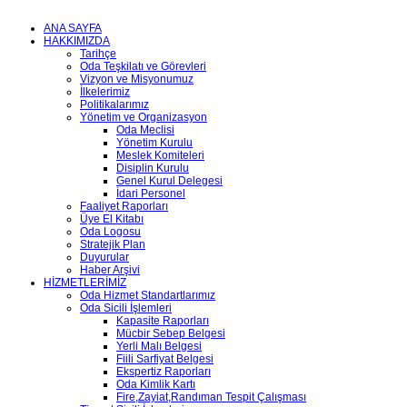
ANA SAYFA
HAKKIMIZDA
Tarihçe
Oda Teşkilatı ve Görevleri
Vizyon ve Misyonumuz
İlkelerimiz
Politikalarımız
Yönetim ve Organizasyon
Oda Meclisi
Yönetim Kurulu
Meslek Komiteleri
Disiplin Kurulu
Genel Kurul Delegesi
İdari Personel
Faaliyet Raporları
Üye El Kitabı
Oda Logosu
Stratejik Plan
Duyurular
Haber Arşivi
HİZMETLERİMİZ
Oda Hizmet Standartlarımız
Oda Sicili İşlemleri
Kapasite Raporları
Mücbir Sebep Belgesi
Yerli Malı Belgesi
Fiili Sarfiyat Belgesi
Ekspertiz Raporları
Oda Kimlik Kartı
Fire,Zayiat,Randıman Tespit Çalışması