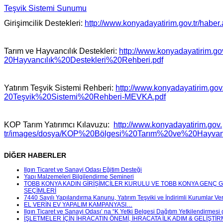
Teşvik Sistemi Sunumu
Girişimcilik Destekleri:
http://www.konyadayatirim.gov.
tr/habe
Tarım ve Hayvancılık Destekleri:
http://www.konyadayatirim.go
20Hayvancılık%20Destekleri%
20Rehberi.pdf
Yatırım Teşvik Sistemi Rehberi:
http://www.konyadayatirim.gov
20Teşvik%20Sistemi%20Rehberi-
MEVKA.pdf
KOP Tarım Yatırımcı Kılavuzu:
http://www.konyadayatirim.gov.
tr/images/dosya/KOP%20Bölgesi%
20Tarım%20ve%20Hayvan
DİĞER HABERLER
Ilgın Ticaret ve Sanayi Odası Eğitim Desteği
Yapı Malzemeleri Bilgilendirme Semineri
TOBB KONYA KADIN GİRİŞİMCİLER KURULU VE TOBB KONYA GENÇ G
SEÇİMLERİ
7440 Sayılı Yapılandırma Kanunu, Yatırım Teşviki ve İndirimli Kurumlar Ver
EL VERİN EV YAPALIM KAMPANYASI…
Ilgın Ticaret ve Sanayi Odası’ na “K Yetki Belgesi Dağıtım Yetkilendirmesi g
İŞLETMELER İÇİN İHRACATIN ÖNEMİ, İHRACATA İLK ADIM & GELİŞTİRME 