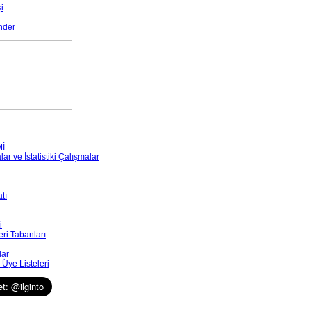
i
nder
Mİ
r ve İstatistiki Çalışmalar
tı
i
eri Tabanları
lar
Üye Listeleri