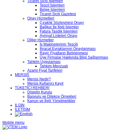
Ticaret Sicili İşlemleri
Tescil İşlemleri
Belge İşlemleri
Ticaret Sicili Gazetesi
Onay Hizmetleri
Çıraklık Sözleşmesi Onayı
Bağkur İle İlgili İşlemler
Fatura Tasdik İşlemleri
Ayniyat Listeleri Onayı
Dİğer Hizmetler
İş Makinelerinin Tescili
İhracat Evraklarının Onaylanması
Rayiç Fiyatların Belirlenmesi
Üye Firmalar Hakkında Bilgi Sağlanması
Tahkim Uygulaması
Tahkim Mevzuatı
Azami Fiyat Tarifeleri
MERSİS
Mersis Nedir?
Mersis Kullanıcı Kayıt
TÜKETİCİ REHBERİ
Disiplin Kurulu
Başvuru ve Dilekçe Örnekleri
Kanun ve İlgili Yönetmelikler
ILGIN
İLETİŞİM
Mobile menu