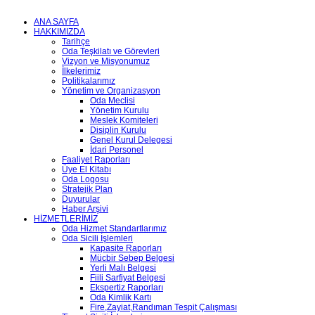
ANA SAYFA
HAKKIMIZDA
Tarihçe
Oda Teşkilatı ve Görevleri
Vizyon ve Misyonumuz
İlkelerimiz
Politikalarımız
Yönetim ve Organizasyon
Oda Meclisi
Yönetim Kurulu
Meslek Komiteleri
Disiplin Kurulu
Genel Kurul Delegesi
İdari Personel
Faaliyet Raporları
Üye El Kitabı
Oda Logosu
Stratejik Plan
Duyurular
Haber Arşivi
HİZMETLERİMİZ
Oda Hizmet Standartlarımız
Oda Sicili İşlemleri
Kapasite Raporları
Mücbir Sebep Belgesi
Yerli Malı Belgesi
Fiili Sarfiyat Belgesi
Ekspertiz Raporları
Oda Kimlik Kartı
Fire,Zayiat,Randıman Tespit Çalışması