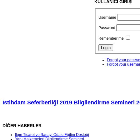
KULLANICI GİRİŞİ
Username
Password
Remember me
Forgot your passw
Forgot your usern
İstihdam Seferberliği 2019 Bilgilendirme Semineri 2
DİĞER HABERLER
Ilgın Ticaret ve Sanayi Odası Eğitim Desteği
Yapı Malzemeleri Bilgilendirme Semineri