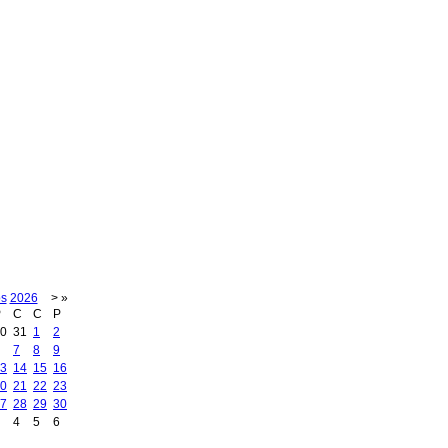
os
2026
>
»
P
C
C
P
0
31
1
2
7
8
9
3
14
15
16
0
21
22
23
7
28
29
30
4
5
6