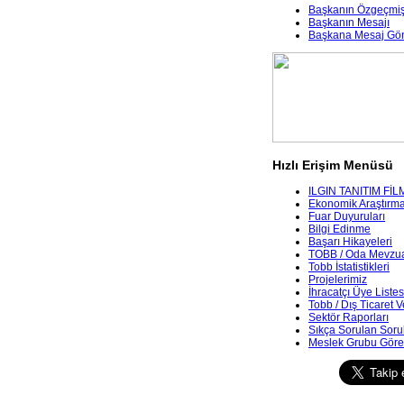
Başkanın Özgeçmiş
Başkanın Mesajı
Başkana Mesaj Gö
Hızlı Erişim Menüsü
ILGIN TANITIM FİL
Ekonomik Araştırmala
Fuar Duyuruları
Bilgi Edinme
Başarı Hikayeleri
TOBB / Oda Mevzua
Tobb İstatistikleri
Projelerimiz
İhracatçı Üye Listes
Tobb / Dış Ticaret V
Sektör Raporları
Sıkça Sorulan Soru
Meslek Grubu Göre 