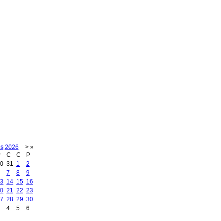
os
2026
>
»
P
C
C
P
0
31
1
2
7
8
9
3
14
15
16
0
21
22
23
7
28
29
30
4
5
6