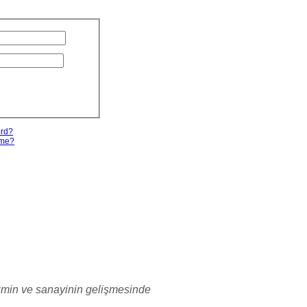
ord?
ame?
izmin ve sanayinin gelişmesinde