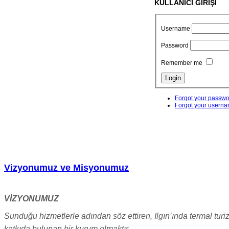
KULLANICI GİRİŞİ
Username
Password
Remember me
Forgot your passw
Forgot your usern
Vizyonumuz ve Misyonumuz
VİZYONUMUZ
Sunduğu hizmetlerle adından söz ettiren, Ilgın’ında termal tur
katkıda bulunan bir kurum olmaktır.