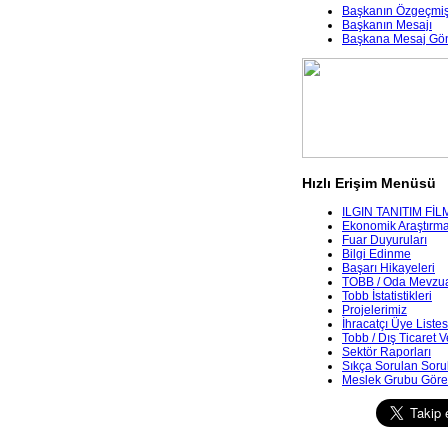
Başkanın Özgeçmiş
Başkanın Mesajı
Başkana Mesaj Gö
Hızlı Erişim Menüsü
ILGIN TANITIM FİL
Ekonomik Araştırmala
Fuar Duyuruları
Bilgi Edinme
Başarı Hikayeleri
TOBB / Oda Mevzua
Tobb İstatistikleri
Projelerimiz
İhracatçı Üye Listes
Tobb / Dış Ticaret V
Sektör Raporları
Sıkça Sorulan Soru
Meslek Grubu Göre 