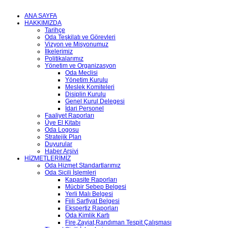
ANA SAYFA
HAKKIMIZDA
Tarihçe
Oda Teşkilatı ve Görevleri
Vizyon ve Misyonumuz
İlkelerimiz
Politikalarımız
Yönetim ve Organizasyon
Oda Meclisi
Yönetim Kurulu
Meslek Komiteleri
Disiplin Kurulu
Genel Kurul Delegesi
İdari Personel
Faaliyet Raporları
Üye El Kitabı
Oda Logosu
Stratejik Plan
Duyurular
Haber Arşivi
HİZMETLERİMİZ
Oda Hizmet Standartlarımız
Oda Sicili İşlemleri
Kapasite Raporları
Mücbir Sebep Belgesi
Yerli Malı Belgesi
Fiili Sarfiyat Belgesi
Ekspertiz Raporları
Oda Kimlik Kartı
Fire,Zayiat,Randıman Tespit Çalışması