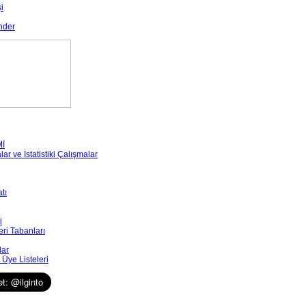
i
nder
Mİ
r ve İstatistiki Çalışmalar
tı
i
eri Tabanları
lar
Üye Listeleri