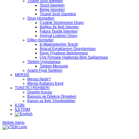
Ticaret Sicili İşlemleri
Tescil İşlemleri
Belge İşlemleri
Ticaret Sicili Gazetesi
Onay Hizmetleri
Çıraklık Sözleşmesi Onayı
Bağkur İle İlgili İşlemler
Fatura Tasdik İşlemleri
Ayniyat Listeleri Onayı
Dİğer Hizmetler
İş Makinelerinin Tescili
İhracat Evraklarının Onaylanması
Rayiç Fiyatların Belirlenmesi
Üye Firmalar Hakkında Bilgi Sağlanması
Tahkim Uygulaması
Tahkim Mevzuatı
Azami Fiyat Tarifeleri
MERSİS
Mersis Nedir?
Mersis Kullanıcı Kayıt
TÜKETİCİ REHBERİ
Disiplin Kurulu
Başvuru ve Dilekçe Örnekleri
Kanun ve İlgili Yönetmelikler
ILGIN
İLETİŞİM
Mobile menu